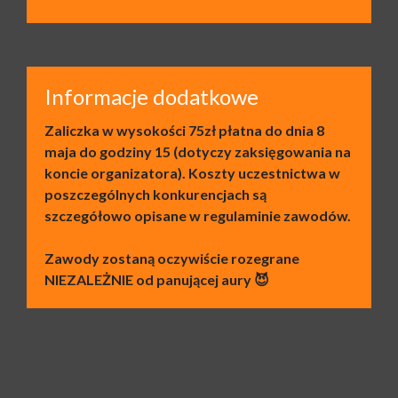
Informacje dodatkowe
Zaliczka w wysokości 75zł płatna do dnia 8
maja do godziny 15 (dotyczy zaksięgowania na
koncie organizatora). Koszty uczestnictwa w
poszczególnych konkurencjach są
szczegółowo opisane w regulaminie zawodów.
Zawody zostaną oczywiście rozegrane
NIEZALEŻNIE od panującej aury 😈