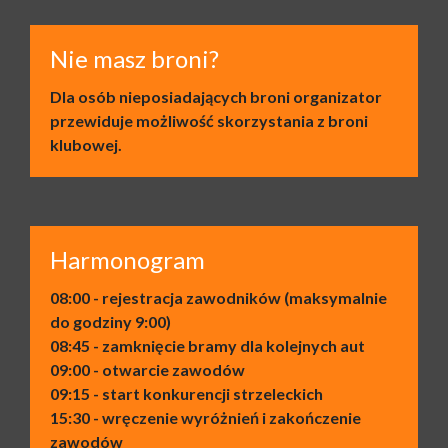
Nie masz broni?
Dla osób nieposiadających broni organizator
przewiduje możliwość skorzystania z broni
klubowej.
Harmonogram
08:00 - rejestracja zawodników (maksymalnie
do godziny 9:00)
08:45 - zamknięcie bramy dla kolejnych aut
09:00 - otwarcie zawodów
09:15 - start konkurencji strzeleckich
15:30 - wręczenie wyróżnień i zakończenie
zawodów