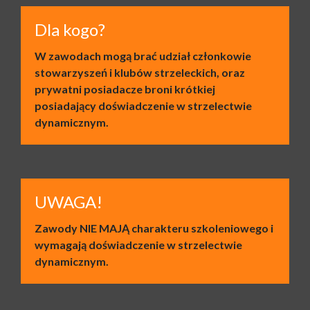
Dla kogo?
W zawodach mogą brać udział członkowie
stowarzyszeń i klubów strzeleckich, oraz
prywatni posiadacze broni krótkiej
posiadający doświadczenie w strzelectwie
dynamicznym.
UWAGA!
Zawody NIE MAJĄ charakteru szkoleniowego i
wymagają doświadczenie w strzelectwie
dynamicznym.