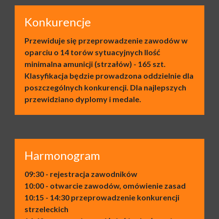
Konkurencje
Przewiduje się przeprowadzenie zawodów w
oparciu o 14 torów sytuacyjnych Ilość
minimalna amunicji (strzałów) - 165 szt.
Klasyfikacja będzie prowadzona oddzielnie dla
poszczególnych konkurencji. Dla najlepszych
przewidziano dyplomy i medale.
Harmonogram
09:30 - rejestracja zawodników
10:00 - otwarcie zawodów, omówienie zasad
10:15 - 14:30 przeprowadzenie konkurencji
strzeleckich