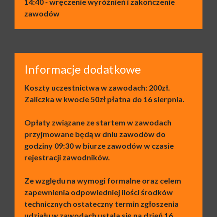
14:40 - wręczenie wyróżnień i zakończenie
zawodów
Informacje dodatkowe
Koszty uczestnictwa w zawodach: 200zł.
Zaliczka w kwocie 50zł płatna do 16 sierpnia.
Opłaty związane ze startem w zawodach
przyjmowane będą w dniu zawodów do
godziny 09:30 w biurze zawodów w czasie
rejestracji zawodników.
Ze względu na wymogi formalne oraz celem
zapewnienia odpowiedniej ilości środków
technicznych ostateczny termin zgłoszenia
udziału w zawodach ustala się na dzień 16